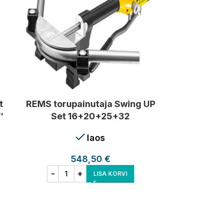
t
REMS torupainutaja Swing UP
″
Set 16+20+25+32
laos
548,50
€
LISA KORVI