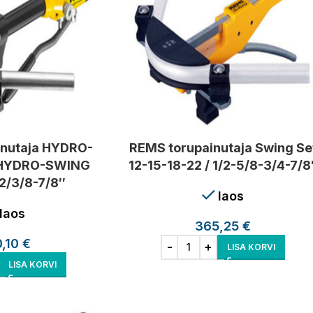
inutaja HYDRO-
REMS torupainutaja Swing Se
 HYDRO-SWING
12-15-18-22 / 1/2-5/8-3/4-7/8
2/3/8-7/8″
laos
laos
365,25
€
0,10
€
LISA KORVI
LISA KORVI