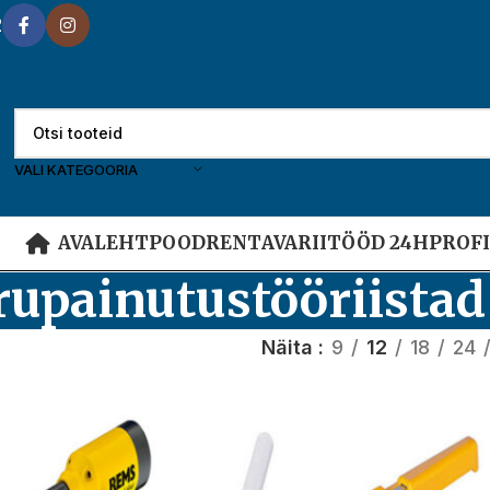
2
VALI KATEGOORIA
AVALEHT
POOD
RENT
AVARIITÖÖD 24H
PROF
rupainutustööriistad
Näita
9
12
18
24