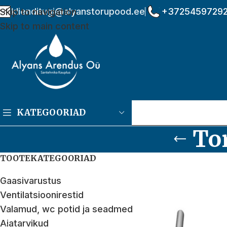
klienditugi@alyanstorupood.ee
+3725459729
Skip to navigation
Skip to main content
KATEGOORIAD
To
TOOTEKATEGOORIAD
Gaasivarustus
Ventilatsioonirestid
Valamud, wc potid ja seadmed
Aiatarvikud