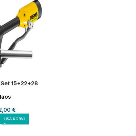
 Set 15+22+28
laos
2,00
€
LISA KORVI