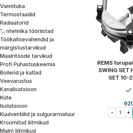
Vannituba
Termostaadid
Radiaatorid
Santehnika tööriistad
Töökaitsevahendid ja
märgistustarvikud
Maalritööde tarvikud
REMS torupa
Profi Puhastuskeemia
SWING SET
Boilerid ja katlad
SET 10-2
Veevarustus
Kanalisatsioon
Küte
92
Isolatsioon
Kuulventiilid ja sulgurarmatuur
Kroomitud liitmikud
Malm liitmikud