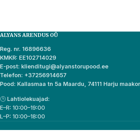
ALYANS ARENDUS OÜ
Reg. nr. 16896636
KMKR: EE102714029
E-post: klienditugi@alyanstorupood.ee
Telefon: +37256914657
Pood: Kallasmaa tn 5a Maardu, 74111 Harju maako
🕒
Lahtiolekuajad:
E–R: 10:00–19:00
L–P: 10:00–18:00