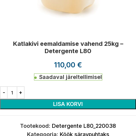
Katlakivi eemaldamise vahend 25kg –
Detergente L80
110,00
€
Saadaval järeltellimisel
LISA KORVI
Tootekood:
Detergente L80_220038
Kategooria:
Köök säravpuhtaks