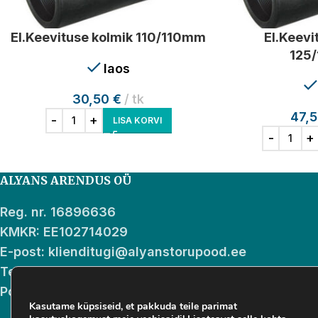
El.Keevituse kolmik 110/110mm
El.Keevi
125
laos
30,50
€
tk
47,
LISA KORVI
ALYANS ARENDUS OÜ
Reg. nr. 16896636
KMKR: EE102714029
E-post: klienditugi@alyanstorupood.ee
Telefon: +37256914657
Pood: Kallasmaa tn 5a Maardu, 74111 Harju maako
Kasutame küpsiseid, et pakkuda teile parimat