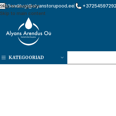
klienditugi@alyanstorupood.ee
+3725459729
Skip to navigation
Skip to main content
KATEGOORIAD