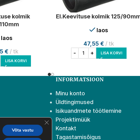
tuse kolmik
El.Keevituse kolmik 125/90m
/110mm
laos
laos
47,55
€
tk
55
€
tk
LISA KORVI
LISA KORVI
INFORMATSIOON
Minu konto
Üldtingimused
Isikuandmete töötlemine
Projektimüük
Close GDPR Cookie Banner
nd
Kontakt
Võta vastu
Tagastamisõigus