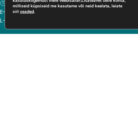
kasutuskogemust meie veebisaidil.Lisateavet selle kohta,
🕒
Lahtiolekuajad:
milliseid küpsiseid me kasutame või neid keelata, leiate
E–R: 10:00–19:00
siit
seaded
.
L–P: 10:00–18:00