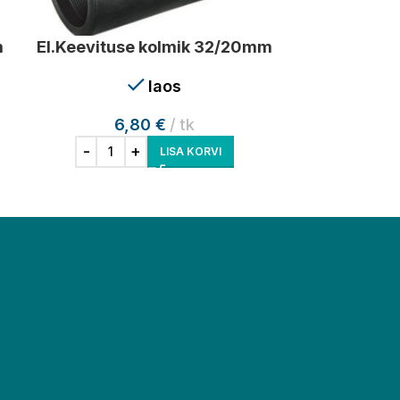
m
El.Keevituse kolmik 32/20mm
El.Keevitu
laos
6,80
€
tk
6
LISA KORVI