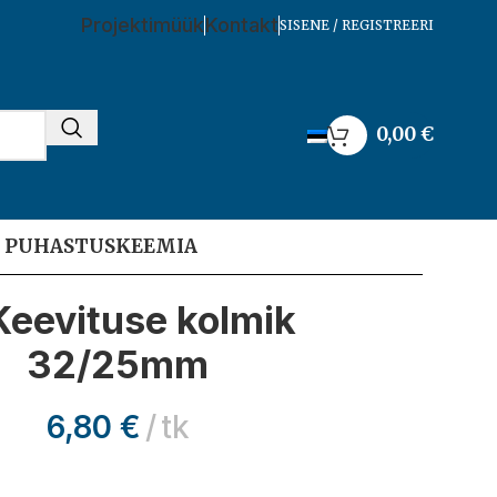
Projektimüük
Kontakt
SISENE / REGISTREERI
0,00
€
I PUHASTUSKEEMIA
Keevituse kolmik
32/25mm
6,80
€
tk