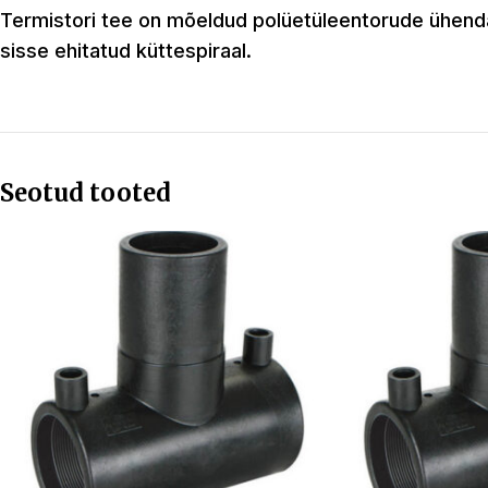
Termistori tee on mõeldud polüetüleentorude ühenda
sisse ehitatud küttespiraal.
Seotud tooted