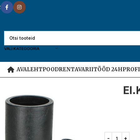
2
VALI KATEGOORIA
AVALEHT
POOD
RENT
AVARIITÖÖD 24H
PROF
El.