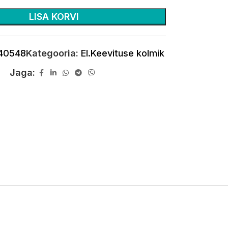
LISA KORVI
40548
Kategooria:
El.Keevituse kolmik
Jaga: