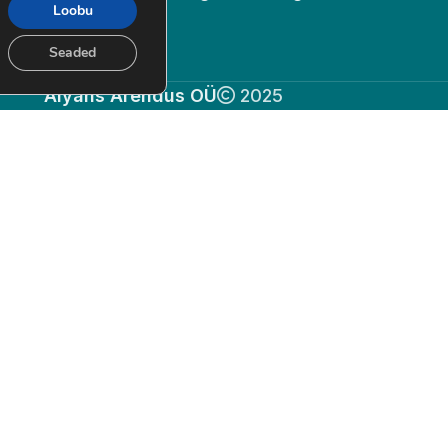
Loobu
Seaded
Alyans Arendus OÜ
2025