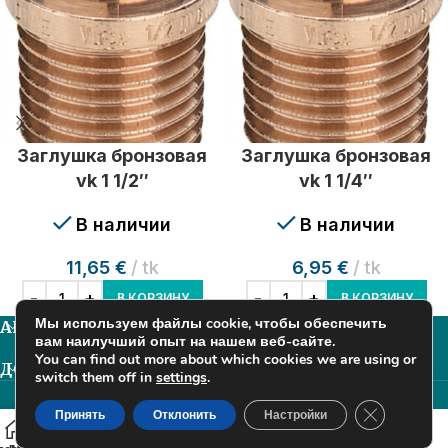
Заглушка бронзовая
Заглушка бронзовая
vk 1 1/2″
vk 1 1/4″
В наличии
В наличии
11,65
€
tk
6,95
€
tk
В КОРЗИНУ
В КОРЗИНУ
Мы используем файлы cookie, чтобы обеспечить
ALYANS ARENDUS OÜ
вам наилучший опыт на нашем веб-сайте.
You can find out more about which cookies we are using or
ДОПОЛНИТЕЛЬНАЯ ИНФОРМАЦИЯ
switch them off in
settings
.
Alyans Arendus OÜ
2025
Закрыть ба
Принять
Отклонить
Настройки