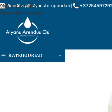
klienditugi@alyanstorupood.ee
+3725459729
Skip to navigation
Skip to main content
KATEGOORIAD