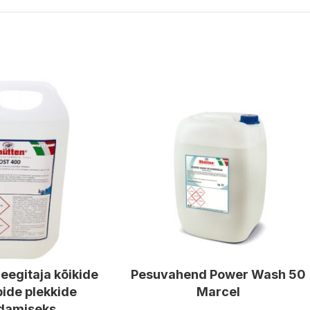
eegitaja kõikide
Pesuvahend Power Wash 50
ide plekkide
Marcel
damiseks