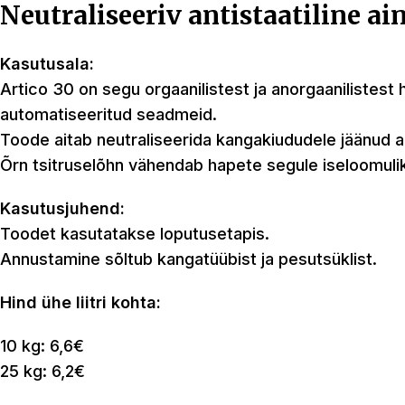
Neutraliseeriv antistaatiline ai
Kasutusala:
Artico 30 on segu orgaanilistest ja anorgaanilistest
automatiseeritud seadmeid.
Toode aitab neutraliseerida kangakiududele jäänud alu
Õrn tsitruselõhn vähendab hapete segule iseloomulik
Kasutusjuhend:
Toodet kasutatakse loputusetapis.
Annustamine sõltub kangatüübist ja pesutsüklist.
Hind ühe liitri kohta:
10 kg: 6,6€
25 kg: 6,2€