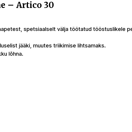
ne – Artico 30
 hapetest, spetsiaalselt välja töötatud tööstuslikele
selist jääki, muutes triikimise lihtsamaks.
ku lõhna.