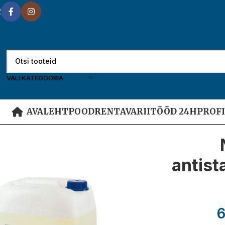
2
VALI KATEGOORIA
AVALEHT
POOD
RENT
AVARIITÖÖD 24H
PROF
antista