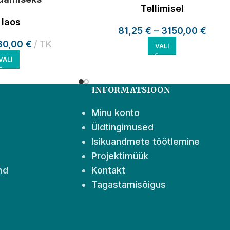
Tellimisel
laos
81,25
€
–
3150,00
€
30,00
€
TK
VALI
VALI
INFORMATSIOON
Minu konto
Üldtingimused
Isikuandmete töötlemine
Projektimüük
nd
Kontakt
Tagastamisõigus