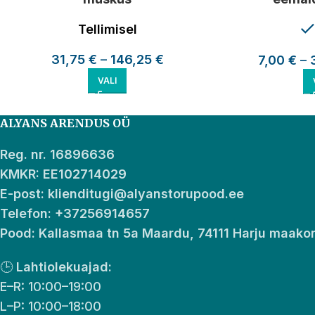
Tellimisel
31,75
€
–
146,25
€
7,00
€
–
VALI
ALYANS ARENDUS OÜ
Reg. nr. 16896636
KMKR: EE102714029
E-post: klienditugi@alyanstorupood.ee
Telefon: +37256914657
Pood: Kallasmaa tn 5a Maardu, 74111 Harju maako
🕒
Lahtiolekuajad:
E–R: 10:00–19:00
L–P: 10:00–18:00