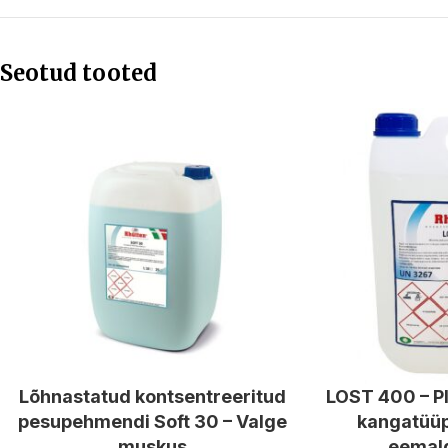
Seotud tooted
Lõhnastatud kontsentreeritud
LOST 400 – Pl
pesupehmendi Soft 30 – Valge
kangatüüp
muskus
eemal