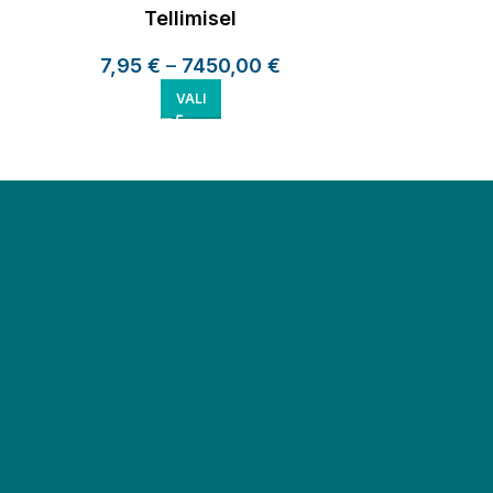
Tellimisel
7,95
€
–
7450,00
€
6,0
VALI