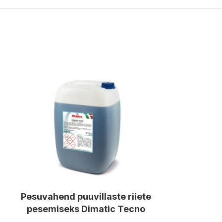
Pesuvahend puuvillaste riiete
Plekkide e
pesemiseks Dimatic Tecno
10L 