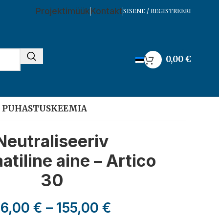
Projektimüük
Kontakt
SISENE / REGISTREERI
0,00
€
I PUHASTUSKEEMIA
Neutraliseeriv
atiline aine – Artico
30
66,00
€
–
155,00
€