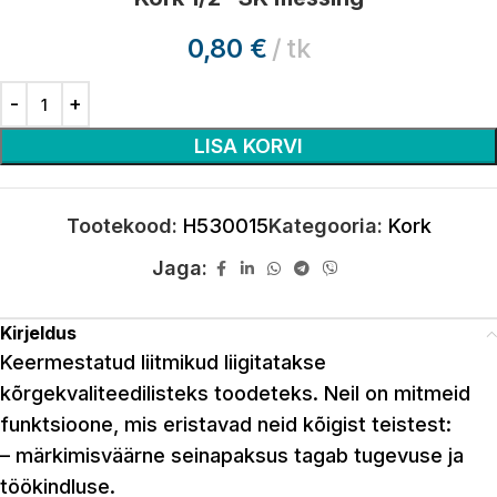
0,80
€
tk
LISA KORVI
Tootekood:
H530015
Kategooria:
Kork
Jaga:
Kirjeldus
Keermestatud liitmikud liigitatakse
kõrgekvaliteedilisteks toodeteks. Neil on mitmeid
funktsioone, mis eristavad neid kõigist teistest:
– märkimisväärne seinapaksus tagab tugevuse ja
töökindluse.