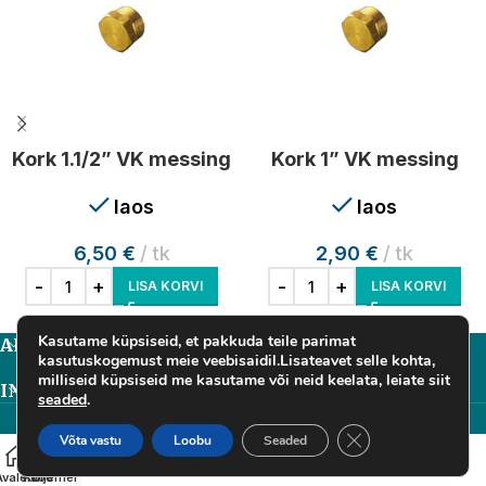
Kork 1.1/2” VK messing
Kork 1” VK messing
laos
laos
6,50
€
tk
2,90
€
tk
LISA KORVI
LISA KORVI
Kasutame küpsiseid, et pakkuda teile parimat
ALYANS ARENDUS OÜ
kasutuskogemust meie veebisaidil.Lisateavet selle kohta,
milliseid küpsiseid me kasutame või neid keelata, leiate siit
INFORMATSIOON
seaded
.
Alyans Arendus OÜ
2025
Close GDPR Cookie
Võta vastu
Loobu
Seaded
Avaleht
Pood
Küljemenüü